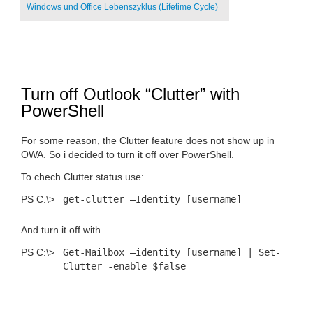
Windows und Office Lebenszyklus (Lifetime Cycle)
Turn off Outlook “Clutter” with
PowerShell
For some reason, the Clutter feature does not show up in
OWA. So i decided to turn it off over PowerShell.
To chech Clutter status use:
PS C:\>
get-clutter –Identity [user
name
]
And turn it off with
PS C:\>
Get-Mailbox –identity [user
name
] | Set-
Clutter -enable $false