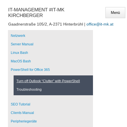
IT-MANAGEMENT #IT-MK
KIRCHBERGER
Gaadnerstraße 105/2, A-2371 Hinterbrühl |
office@it-mk.at
Navigation
überspringen
Netzwerk
Server Manual
Linux Bash
MacOS Bash
PowerShell for Office 365
Turn off Outlook “Clutter” with PowerShell
Troubleshooting
SEO Tutorial
Clients Manual
Peripheriegeräte