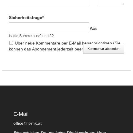
Pflichtfeld
Sicherheitsfrage
*
Was
ist die Summe aus 9 und 3?
Über neue Kommentare per E-Mail benachrichtigen (Sie
können das Abonnement jederzeit beenden)
Kommentar absenden
E-Mail
office@it-mk.at
Bitte schicken Sie uns keine Direktwerbung!
Mehr