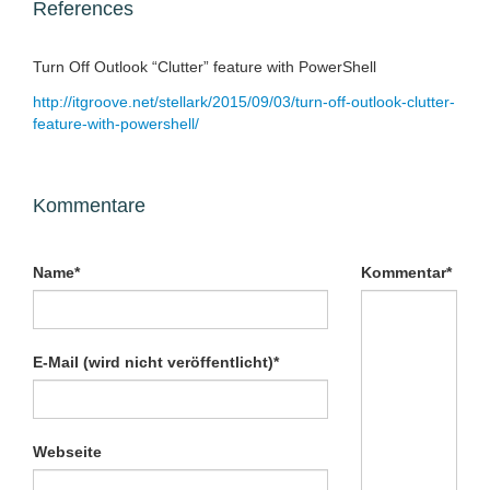
References
Turn Off Outlook “Clutter” feature with PowerShell
http://itgroove.net/stellark/2015/09/03/turn-off-outlook-clutter-
feature-with-powershell/
Kommentare
Pflichtfeld
Pflichtfeld
Name
*
Kommentar
*
Pflichtfeld
E-Mail (wird nicht veröffentlicht)
*
Webseite