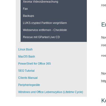
Xeoma Videoüberwachung
roo
Fax
Backups
LUKS crypted Partition vergrößern
E
Webservice entfernen - Checkliste
Rescue mit GParted Live CD
Now
roo
Linux Bash
roo
MacOS Bash
PowerShell for Office 365
SEO Tutorial
Now
Clients Manual
htt
Peripheriegeräte
Windows und Office Lebenszyklus (Lifetime Cycle)
K