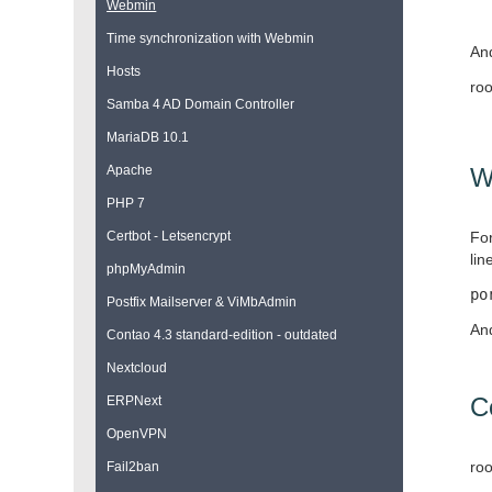
Webmin
Time synchronization with Webmin
And
Hosts
roo
Samba 4 AD Domain Controller
MariaDB 10.1
Apache
W
PHP 7
Certbot - Letsencrypt
For
lin
phpMyAdmin
po
Postfix Mailserver & ViMbAdmin
And
Contao 4.3 standard-edition - outdated
Nextcloud
Co
ERPNext
OpenVPN
roo
Fail2ban