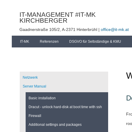
IT-MANAGEMENT #IT-MK
KIRCHBERGER
Gaadnerstraße 105/2, A-2371 Hinterbrühl |
office@it-mk.at
Navigation
IT-MK
Referenzen
DSGVO für Selbständige & KMU
überspringen
W
Navigation
überspringen
Netzwerk
Server Manual
D
Basic installation
Dracut - unlock hard-disk at boot time with ssh
Fr
Firewall
roo
Additional settings and packages