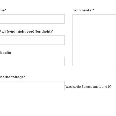
ichtfeld
Pflichtfeld
me
*
Kommentar
*
ichtfeld
ail (wird nicht veröffentlicht)
*
bseite
ichtfeld
cherheitsfrage
*
Was ist die Summe aus 1 und 9?