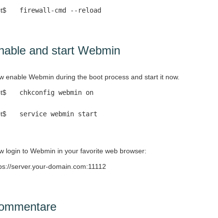
t$
firewall-cmd --reload
nable and start Webmin
 enable Webmin during the boot process and start it now.
t$
chkconfig webmin on
t$
service webmin start
 login to Webmin in your favorite web browser:
ps://server.your-domain.com:11112
ommentare