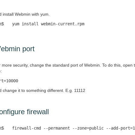
 install Webmin with yum.
t$
yum install webmin-current.rpm
ebmin port
 more security, change the standard port of Webmin. To do this, open t
e
:
rt=10000
 change it to something different. E.g. 11112
nfigure firewall
t$
firewall-cmd --permanent --zone=public --add-port=1