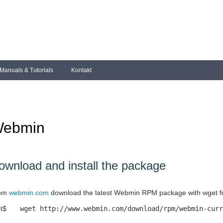
Manuals & Tutorials
Kontakt
ebmin
ownload and install the package
om
webmin.com
download the latest Webmin RPM package with wget for
t$
wget http://www.webmin.com/download/rpm/webmin-curr