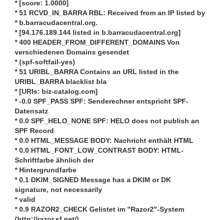
* [score: 1.0000]
* 51 RCVD_IN_BARRA RBL: Received from an IP listed by
* b.barracudacentral.org.
* [94.176.189.144 listed in b.barracudacentral.org]
* 400 HEADER_FROM_DIFFERENT_DOMAINS Von
verschiedenen Domains gesendet
* (spf-softfail-yes)
* 51 URIBL_BARRA Contains an URL listed in the
URIBL_BARRA blacklist bla
* [URIs: biz-catalog.com]
* -0.0 SPF_PASS SPF: Senderechner entspricht SPF-
Datensatz
* 0.0 SPF_HELO_NONE SPF: HELO does not publish an
SPF Record
* 0.0 HTML_MESSAGE BODY: Nachricht enthält HTML
* 0.0 HTML_FONT_LOW_CONTRAST BODY: HTML-
Schriftfarbe ähnlich der
* Hintergrundfarbe
* 0.1 DKIM_SIGNED Message has a DKIM or DK
signature, not necessarily
* valid
* 0.9 RAZOR2_CHECK Gelistet im "Razor2"-System
(http://razor.sf.net/)