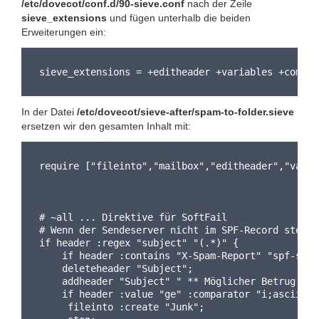
/etc/dovecot/conf.d/90-sieve.conf
nach der Zeile
sieve_extensions
und fügen unterhalb die beiden
Erweiterungen ein:
sieve_extensions = +editheader +variables +compar
In der Datei
/etc/dovecot/sieve-after/spam-to-folder.sieve
ersetzen wir den gesamten Inhalt mit:
require ["fileinto","mailbox","editheader","varia
# ~all ... Direktive für SoftFail
# Wenn der Sendeserver nicht im SPF-Record steht.
if header :regex "subject" "(.*)" {
    if header :contains "X-Spam-Report" "spf-soft
    deleteheader "Subject";
    addheader "Subject" " ** Möglicher Betrug! **
    if header :value "ge" :comparator "i;ascii-nu
     fileinto :create "Junk";