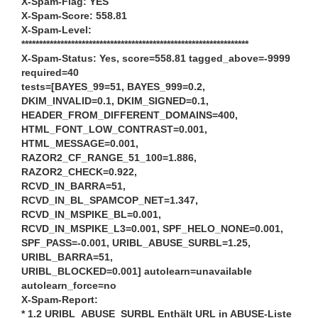
X-Spam-Flag: YES
X-Spam-Score: 558.81
X-Spam-Level:
****************************************************************
X-Spam-Status: Yes, score=558.81 tagged_above=-9999
required=40
tests=[BAYES_99=51, BAYES_999=0.2,
DKIM_INVALID=0.1, DKIM_SIGNED=0.1,
HEADER_FROM_DIFFERENT_DOMAINS=400,
HTML_FONT_LOW_CONTRAST=0.001,
HTML_MESSAGE=0.001,
RAZOR2_CF_RANGE_51_100=1.886,
RAZOR2_CHECK=0.922,
RCVD_IN_BARRA=51,
RCVD_IN_BL_SPAMCOP_NET=1.347,
RCVD_IN_MSPIKE_BL=0.001,
RCVD_IN_MSPIKE_L3=0.001, SPF_HELO_NONE=0.001,
SPF_PASS=-0.001, URIBL_ABUSE_SURBL=1.25,
URIBL_BARRA=51,
URIBL_BLOCKED=0.001] autolearn=unavailable
autolearn_force=no
X-Spam-Report:
* 1.2 URIBL_ABUSE_SURBL Enthält URL in ABUSE-Liste