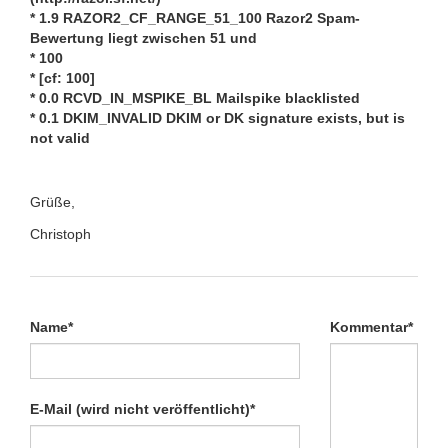
* 1.9 RAZOR2_CF_RANGE_51_100 Razor2 Spam-
Bewertung liegt zwischen 51 und
* 100
* [cf: 100]
* 0.0 RCVD_IN_MSPIKE_BL Mailspike blacklisted
* 0.1 DKIM_INVALID DKIM or DK signature exists, but is
not valid
Grüße,
Christoph
Pflichtfeld
Pflichtfeld
Name
*
Kommentar
*
Pflichtfeld
E-Mail (wird nicht veröffentlicht)
*