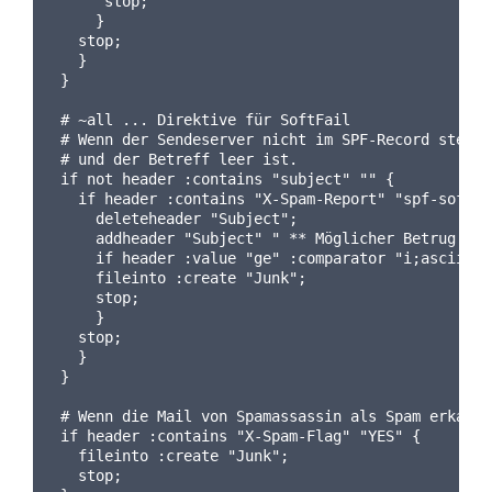
     stop;
    }
  stop;
  }
}
# ~all ... Direktive für SoftFail
# Wenn der Sendeserver nicht im SPF-Record steht
# und der Betreff leer ist.
if not header :contains "subject" "" {
  if header :contains "X-Spam-Report" "spf-softfa
    deleteheader "Subject";
    addheader "Subject" " ** Möglicher Betrug! **
    if header :value "ge" :comparator "i;ascii-nu
    fileinto :create "Junk";
    stop;
    }
  stop;
  }
}
# Wenn die Mail von Spamassassin als Spam erkannt
if header :contains "X-Spam-Flag" "YES" {
  fileinto :create "Junk";
  stop;