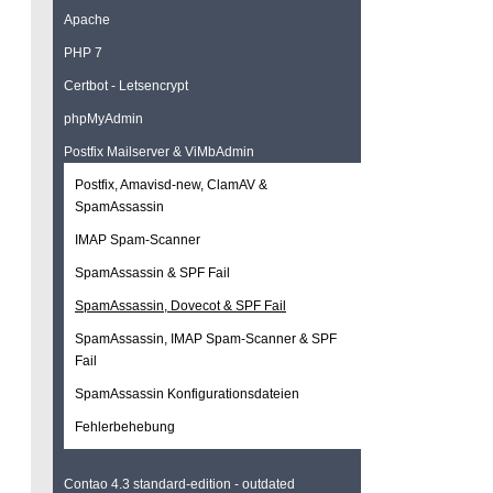
Apache
PHP 7
Certbot - Letsencrypt
phpMyAdmin
Postfix Mailserver & ViMbAdmin
Postfix, Amavisd-new, ClamAV &
SpamAssassin
IMAP Spam-Scanner
SpamAssassin & SPF Fail
SpamAssassin, Dovecot & SPF Fail
SpamAssassin, IMAP Spam-Scanner & SPF
Fail
SpamAssassin Konfigurationsdateien
Fehlerbehebung
Contao 4.3 standard-edition - outdated