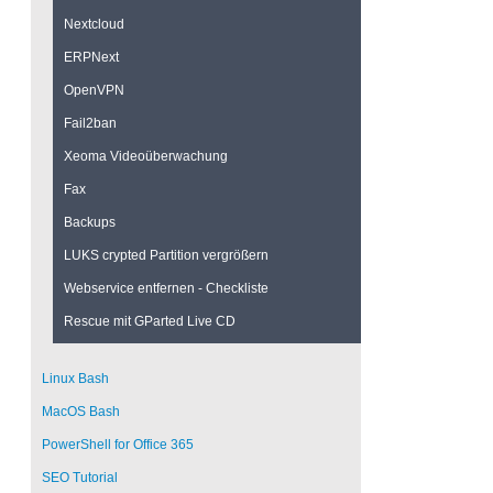
Nextcloud
ERPNext
OpenVPN
Fail2ban
Xeoma Videoüberwachung
Fax
Backups
LUKS crypted Partition vergrößern
Webservice entfernen - Checkliste
Rescue mit GParted Live CD
Linux Bash
MacOS Bash
PowerShell for Office 365
SEO Tutorial