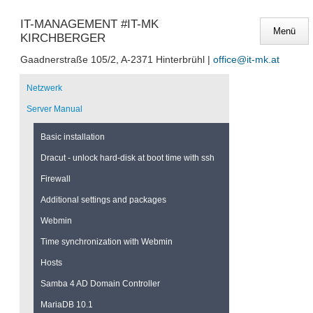
IT-MANAGEMENT #IT-MK
KIRCHBERGER
Gaadnerstraße 105/2, A-2371 Hinterbrühl |
office@it-mk.at
Navigation
überspringen
Netzwerk
Server Manual
Basic installation
Dracut - unlock hard-disk at boot time with ssh
Firewall
Additional settings and packages
Webmin
Time synchronization with Webmin
Hosts
Samba 4 AD Domain Controller
MariaDB 10.1