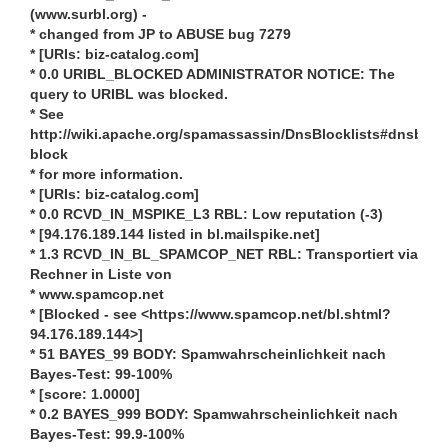
(www.surbl.org) -
* changed from JP to ABUSE bug 7279
* [URIs: biz-catalog.com]
* 0.0 URIBL_BLOCKED ADMINISTRATOR NOTICE: The
query to URIBL was blocked.
* See
http://wiki.apache.org/spamassassin/DnsBlocklists#dnsbl-
block
* for more information.
* [URIs: biz-catalog.com]
* 0.0 RCVD_IN_MSPIKE_L3 RBL: Low reputation (-3)
* [94.176.189.144 listed in bl.mailspike.net]
* 1.3 RCVD_IN_BL_SPAMCOP_NET RBL: Transportiert via
Rechner in Liste von
* www.spamcop.net
* [Blocked - see <https://www.spamcop.net/bl.shtml?
94.176.189.144>]
* 51 BAYES_99 BODY: Spamwahrscheinlichkeit nach
Bayes-Test: 99-100%
* [score: 1.0000]
* 0.2 BAYES_999 BODY: Spamwahrscheinlichkeit nach
Bayes-Test: 99.9-100%