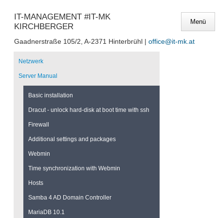
IT-MANAGEMENT #IT-MK
KIRCHBERGER
Gaadnerstraße 105/2, A-2371 Hinterbrühl |
office@it-mk.at
Navigation
überspringen
Netzwerk
Server Manual
Basic installation
Dracut - unlock hard-disk at boot time with ssh
Firewall
Additional settings and packages
Webmin
Time synchronization with Webmin
Hosts
Samba 4 AD Domain Controller
MariaDB 10.1