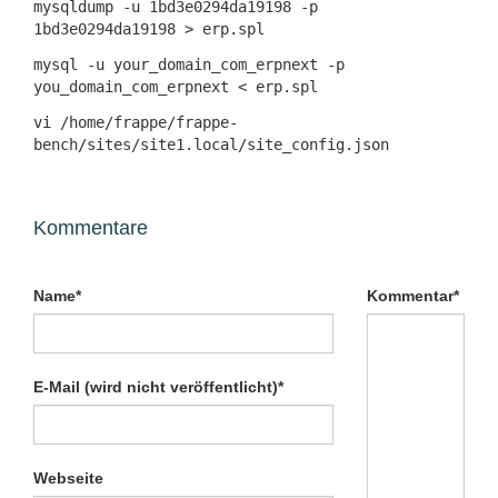
mysqldump -u 1bd3e0294da19198 -p
1bd3e0294da19198 > erp.spl
mysql -u your_domain_com_erpnext -p
you_domain_com_erpnext < erp.spl
vi /home/frappe/frappe-
bench/sites/site1.local/site_config.json
Kommentare
Pflichtfeld
Pflichtfeld
Name
*
Kommentar
*
Pflichtfeld
E-Mail (wird nicht veröffentlicht)
*
Webseite