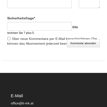
Pflichtfeld
Sicherheitsfrage
*
Bitte
rechnen Sie 7 plus 5.
Über neue Kommentare per E-Mail benachrichtigen (Sie
können das Abonnement jederzeit beenden)
Kommentar absenden
E-Mail
office@it-mk.at