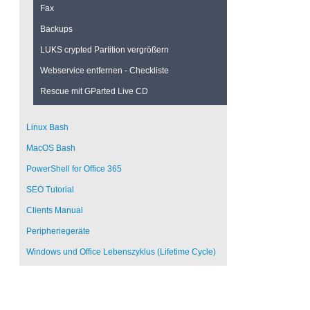
Fax
Backups
LUKS crypted Partition vergrößern
Webservice entfernen - Checkliste
Rescue mit GParted Live CD
Linux Bash
MacOS Bash
PowerShell for Office 365
SEO Tutorial
Clients Manual
Peripheriegeräte
Windows und Office Lebenszyklus (Lifetime Cycle)