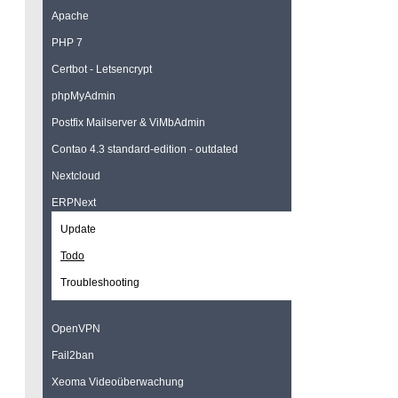
Apache
PHP 7
Certbot - Letsencrypt
phpMyAdmin
Postfix Mailserver & ViMbAdmin
Contao 4.3 standard-edition - outdated
Nextcloud
ERPNext
Update
Todo
Troubleshooting
OpenVPN
Fail2ban
Xeoma Videoüberwachung