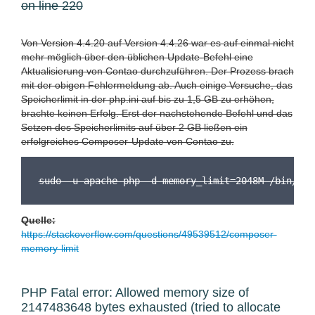
on line 220
Von Version 4.4.20 auf Version 4.4.26 war es auf einmal nicht
mehr möglich über den üblichen Update-Befehl eine
Aktualisierung von Contao durchzuführen. Der Prozess brach
mit der obigen Fehlermeldung ab. Auch einige Versuche, das
Speicherlimit in der php.ini auf bis zu 1,5 GB zu erhöhen,
brachte keinen Erfolg. Erst der nachstehende Befehl und das
Setzen des Speicherlimits auf über 2 GB ließen ein
erfolgreiches Composer-Update von Contao zu.
sudo -u apache php -d memory_limit=2048M /bin/com
Quelle:
https://stackoverflow.com/questions/49539512/composer-
memory-limit
PHP Fatal error: Allowed memory size of
2147483648 bytes exhausted (tried to allocate