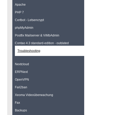
Apache
PHP 7
Certbot - Letsencrypt
phpMyAdmin
Postfix Mailserver & ViMbAdmin
Contao 4.3 standard-edition - outdated
Troubleshooting
Nextcloud
ERPNext
OpenVPN
Fail2ban
Xeoma Videoüberwachung
Fax
Backups