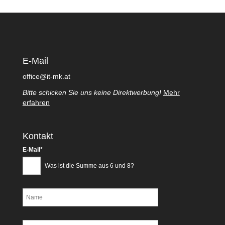
E-Mail
office@it-mk.at
Bitte schicken Sie uns keine Direktwerbung!
Mehr
erfahren
Kontakt
Pflichtfeld
E-Mail
*
Was ist die Summe aus 6 und 8?