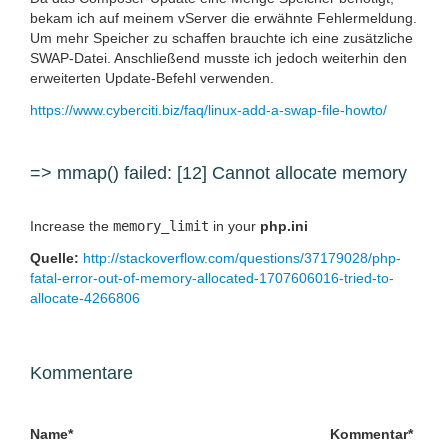
bekam ich auf meinem vServer die erwähnte Fehlermeldung.
Um mehr Speicher zu schaffen brauchte ich eine zusätzliche
SWAP-Datei. Anschließend musste ich jedoch weiterhin den
erweiterten Update-Befehl verwenden.
https://www.cyberciti.biz/faq/linux-add-a-swap-file-howto/
=> mmap() failed: [12] Cannot allocate memory
Increase the
memory_limit
in your
php.ini
Quelle:
http://stackoverflow.com/questions/37179028/php-
fatal-error-out-of-memory-allocated-1707606016-tried-to-
allocate-4266806
Kommentare
Pflichtfeld
Pflichtfeld
Name
*
Kommentar
*