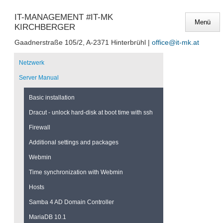
IT-MANAGEMENT #IT-MK
KIRCHBERGER
Gaadnerstraße 105/2, A-2371 Hinterbrühl |
office@it-mk.at
Navigation
überspringen
Netzwerk
Server Manual
Basic installation
Dracut - unlock hard-disk at boot time with ssh
Firewall
Additional settings and packages
Webmin
Time synchronization with Webmin
Hosts
Samba 4 AD Domain Controller
MariaDB 10.1