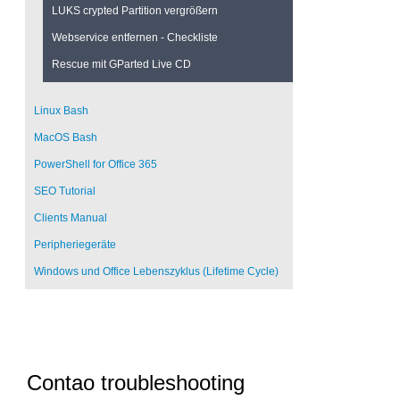
LUKS crypted Partition vergrößern
Webservice entfernen - Checkliste
Rescue mit GParted Live CD
Linux Bash
MacOS Bash
PowerShell for Office 365
SEO Tutorial
Clients Manual
Peripheriegeräte
Windows und Office Lebenszyklus (Lifetime Cycle)
Contao troubleshooting