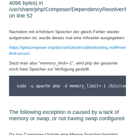
4096 bytes) in
/usr/share/php/Composer/DependencyResolver/Ru
on line 52
Nachdem mit erhöhtem Speicher der gleich Fehler wieder
aufgetreten ist, wurde dieses mal eine Infoseite ausgegeben:
https://getcomposer.org/doc/articles/troubleshooting.md#memory-
limit-errors
Setzt man also "memory_limit=-1", wird php der gesamte
noch freie Speicher zur Verfügung gestellt.
sudo -u apache php -d memory_limit=-1 /bin/compos
The following exception is caused by a lack of
memory or swap, or not having swap configured
Da das Composer-Update eine Menge Speicher benötigt,