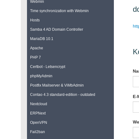
Webmin
d
Time synchronization with Webmin
Hosts
ht
Samba 4 AD Domain Controller
MariaDB 10.1
Apache
K
PHP 7
Certbot - Letsencrypt
Pfl
Na
phpMyAdmin
Postfix Mailserver & ViMbAdmin
Contao 4.3 standard-edition - outdated
Pfl
E-M
Nextcloud
ERPNext
We
OpenVPN
Fail2ban