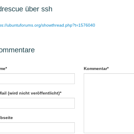
drescue über ssh
tps://ubuntuforums.org/showthread.php?t=1576040
ommentare
ichtfeld
Pflichtfeld
me
*
Kommentar
*
ichtfeld
ail (wird nicht veröffentlicht)
*
bseite