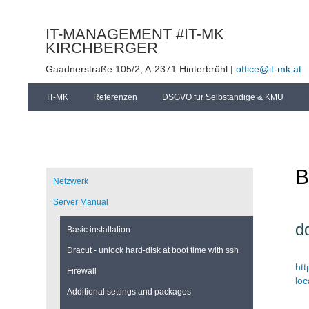
IT-MANAGEMENT #IT-MK
KIRCHBERGER
Gaadnerstraße 105/2, A-2371 Hinterbrühl |
office@it-mk.at
Navigation
IT-MK
Referenzen
DSGVO für Selbständige & KMU
überspringen
B
Navigation
überspringen
Netzwerk
Server Manual
d
Basic installation
Dracut - unlock hard-disk at boot time with ssh
htt
Firewall
loc
Additional settings and packages