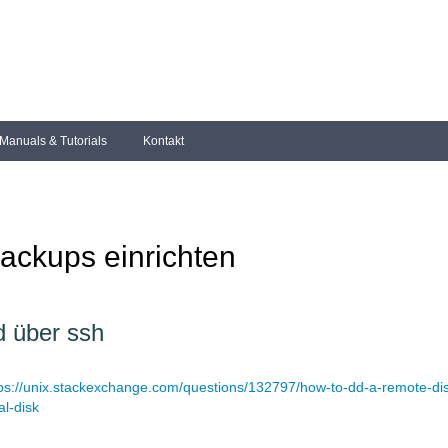
Manuals & Tutorials
Kontakt
ackups einrichten
d über ssh
ps://unix.stackexchange.com/questions/132797/how-to-dd-a-remote-dis
al-disk